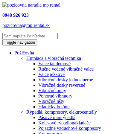
0948 926 923
pozicovna@mp-rental.sk
Toggle navigation
Požičovňa
Hutniaca a vibračná technika
Valce tandemové
Ručne vedené vibračné valce
Valce ježkové
Vibračné dosky jednosmerné
Vibračné dosky reverzné
Vibračné nohy
Ponorné vibrátory
Vibračné lišty
Hladičky betónu
Rýpadlá, kompresory, elektrocentrály
Pásové minirýpadlá
Kolesové rýpadlonakladače
Pojazdné vzduchové kompresory
Kompresory