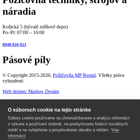
náradia
Košická 5 (bývalé rušňové depo)
Po–Pi: 07:00 – 16:00
0948 926 923
Pásové píly
© Copyright 2015-2020,
Požičovňa MP Rental
. Všetky práva
vyhradené.
Web design: Marlow Design
×
O súboroch cookie na tejto stránke
Víkendová akcia
Súbory cookie používame na zhromažďovanie a analýzu informácií
o výkone a používaní stránok, na poskytovanie funkcií sociálnych
médií a na vylepšenie a prispôsobenie obsahu a reklám.
Viac
Každý piatok od 14:00 do pondelka 7:00.
informácií
Chcete vedieť podrobnosti?