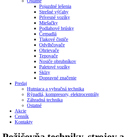
Ostatné
Pojazdné lešenia
Strešné výťahy
Prívesné vozíky
Miešačky
Podlahové brúsky
Čerpadlá
Tlakové čističe
Odvlhčovače
Ohrievače
Tepovače
Nosiče obrubníkov
Paletové vozíky
Sklzy
Dopravné značenie
Predaj
Hutniaca a vybračná technika
Rýpadlá, kompresory, elektrocentrály
Záhradná technika
Ostatné
Akcie
Cenník
Kontakty
Požičovňa
techniky, strojov a