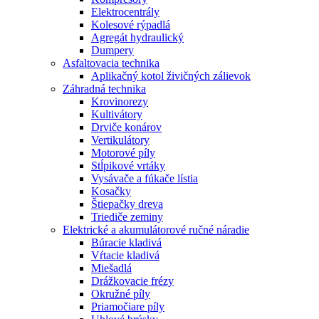
Elektrocentrály
Kolesové rýpadlá
Agregát hydraulický
Dumpery
Asfaltovacia technika
Aplikačný kotol živičných zálievok
Záhradná technika
Krovinorezy
Kultivátory
Drviče konárov
Vertikulátory
Motorové píly
Stĺpikové vrtáky
Vysávače a fúkače lístia
Kosačky
Štiepačky dreva
Triediče zeminy
Elektrické a akumulátorové ručné náradie
Búracie kladivá
Vŕtacie kladivá
Miešadlá
Drážkovacie frézy
Okružné píly
Priamočiare píly