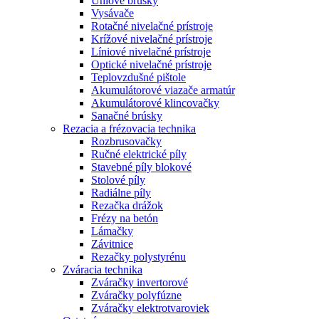
Uhlové brúsky
Vysávače
Rotačné nivelačné prístroje
Krížové nivelačné prístroje
Líniové nivelačné prístroje
Optické nivelačné prístroje
Teplovzdušné pištole
Akumulátorové viazače armatúr
Akumulátorové klincovačky
Sanačné brúsky
Rezacia a frézovacia technika
Rozbrusovačky
Ručné elektrické píly
Stavebné píly blokové
Stolové píly
Radiálne píly
Rezačka drážok
Frézy na betón
Lámačky
Závitnice
Rezačky polystyrénu
Zváracia technika
Zváračky invertorové
Zváračky polyfúzne
Zváračky elektrotvaroviek