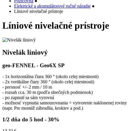
Požičovňa
●
Elektrické a akumulátorové ručné náradie
●
Líniové nivelačné prístroje
Líniové nivelačné prístroje
Nivelák líniový
geo-FENNEL - Geo6X SP
- 1x horizontálna čiara 360 ​​° (okolo celej miestnosti)
- 2x vertikálne čiary 360 ​​° (okolo celej miestnosti)
- presnosť +/- 2 mm / 10 m
- rozsah cca. 30 m (podľa slnečných podmienok)
- po zapnutí sa sám vyrovná
- možnosť vypnutia samourovnania = vytvorenie naklonenej roviny
(napr. Pre montáž zábradlia, krokiev a pod.)
1/2 dňa do 5 hod
- 30%
13,32 €