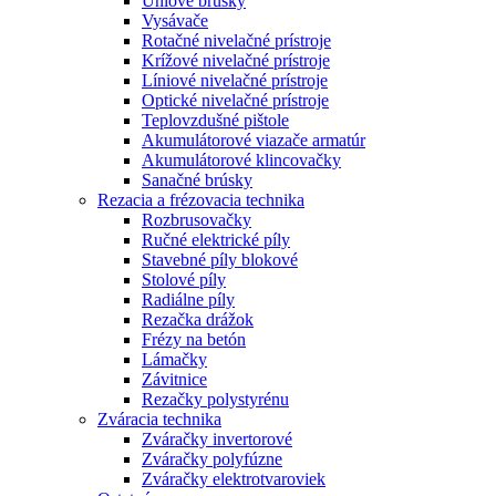
Uhlové brúsky
Vysávače
Rotačné nivelačné prístroje
Krížové nivelačné prístroje
Líniové nivelačné prístroje
Optické nivelačné prístroje
Teplovzdušné pištole
Akumulátorové viazače armatúr
Akumulátorové klincovačky
Sanačné brúsky
Rezacia a frézovacia technika
Rozbrusovačky
Ručné elektrické píly
Stavebné píly blokové
Stolové píly
Radiálne píly
Rezačka drážok
Frézy na betón
Lámačky
Závitnice
Rezačky polystyrénu
Zváracia technika
Zváračky invertorové
Zváračky polyfúzne
Zváračky elektrotvaroviek