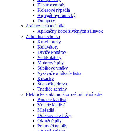
Elektrocentrály
Kolesové rýpadlá
Agregát hydraulický
Dumpery
Asfaltovacia technika
Aplikačný kotol živičných zálievok
Záhradná technika
Krovinorezy
Kultivátory
Drviče konárov
Vertikulátory
Motorové píly
Stĺpikové vrtáky
Vysávače a fúkače lístia
Kosačky
Štiepačky dreva
Triediče zeminy
Elektrické a akumulátorové ručné náradie
Búracie kladivá
Vŕtacie kladivá
Miešadlá
Drážkovacie frézy
Okružné píly
Priamočiare píly