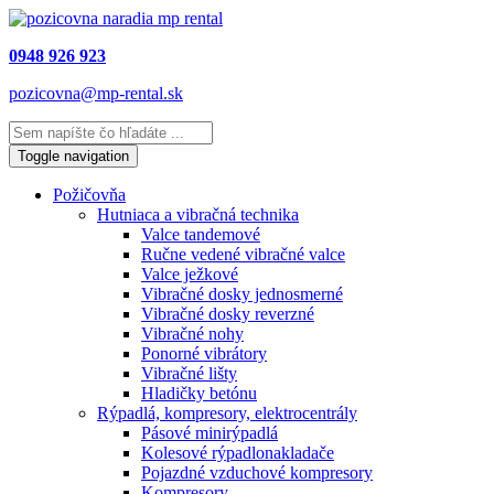
0948 926 923
pozicovna@mp-rental.sk
Toggle navigation
Požičovňa
Hutniaca a vibračná technika
Valce tandemové
Ručne vedené vibračné valce
Valce ježkové
Vibračné dosky jednosmerné
Vibračné dosky reverzné
Vibračné nohy
Ponorné vibrátory
Vibračné lišty
Hladičky betónu
Rýpadlá, kompresory, elektrocentrály
Pásové minirýpadlá
Kolesové rýpadlonakladače
Pojazdné vzduchové kompresory
Kompresory