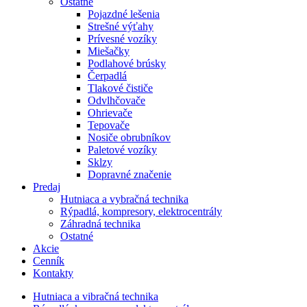
Ostatné
Pojazdné lešenia
Strešné výťahy
Prívesné vozíky
Miešačky
Podlahové brúsky
Čerpadlá
Tlakové čističe
Odvlhčovače
Ohrievače
Tepovače
Nosiče obrubníkov
Paletové vozíky
Sklzy
Dopravné značenie
Predaj
Hutniaca a vybračná technika
Rýpadlá, kompresory, elektrocentrály
Záhradná technika
Ostatné
Akcie
Cenník
Kontakty
Hutniaca a vibračná technika