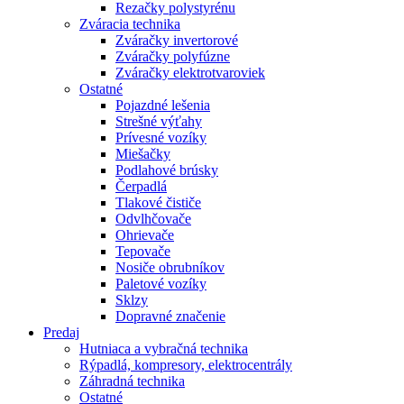
Rezačky polystyrénu
Zváracia technika
Zváračky invertorové
Zváračky polyfúzne
Zváračky elektrotvaroviek
Ostatné
Pojazdné lešenia
Strešné výťahy
Prívesné vozíky
Miešačky
Podlahové brúsky
Čerpadlá
Tlakové čističe
Odvlhčovače
Ohrievače
Tepovače
Nosiče obrubníkov
Paletové vozíky
Sklzy
Dopravné značenie
Predaj
Hutniaca a vybračná technika
Rýpadlá, kompresory, elektrocentrály
Záhradná technika
Ostatné