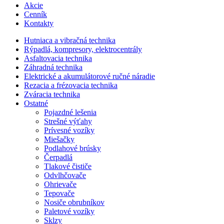
Akcie
Cenník
Kontakty
Hutniaca a vibračná technika
Rýpadlá, kompresory, elektrocentrály
Asfaltovacia technika
Záhradná technika
Elektrické a akumulátorové ručné náradie
Rezacia a frézovacia technika
Zváracia technika
Ostatné
Pojazdné lešenia
Strešné výťahy
Prívesné vozíky
Miešačky
Podlahové brúsky
Čerpadlá
Tlakové čističe
Odvlhčovače
Ohrievače
Tepovače
Nosiče obrubníkov
Paletové vozíky
Sklzy