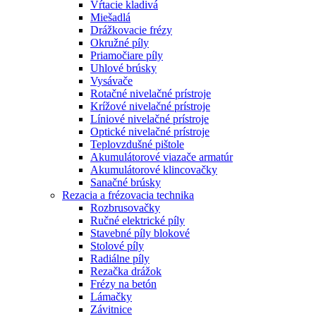
Vŕtacie kladivá
Miešadlá
Drážkovacie frézy
Okružné píly
Priamočiare píly
Uhlové brúsky
Vysávače
Rotačné nivelačné prístroje
Krížové nivelačné prístroje
Líniové nivelačné prístroje
Optické nivelačné prístroje
Teplovzdušné pištole
Akumulátorové viazače armatúr
Akumulátorové klincovačky
Sanačné brúsky
Rezacia a frézovacia technika
Rozbrusovačky
Ručné elektrické píly
Stavebné píly blokové
Stolové píly
Radiálne píly
Rezačka drážok
Frézy na betón
Lámačky
Závitnice