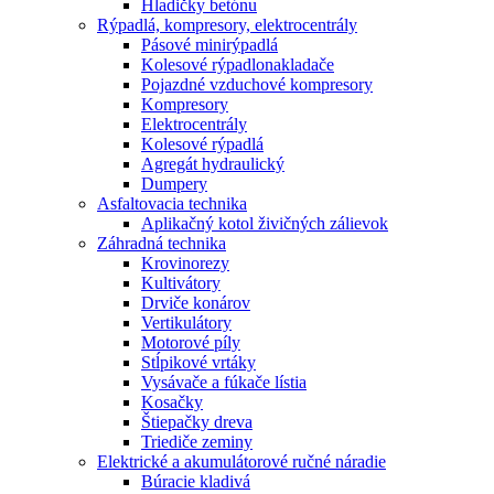
Hladičky betónu
Rýpadlá, kompresory, elektrocentrály
Pásové minirýpadlá
Kolesové rýpadlonakladače
Pojazdné vzduchové kompresory
Kompresory
Elektrocentrály
Kolesové rýpadlá
Agregát hydraulický
Dumpery
Asfaltovacia technika
Aplikačný kotol živičných zálievok
Záhradná technika
Krovinorezy
Kultivátory
Drviče konárov
Vertikulátory
Motorové píly
Stĺpikové vrtáky
Vysávače a fúkače lístia
Kosačky
Štiepačky dreva
Triediče zeminy
Elektrické a akumulátorové ručné náradie
Búracie kladivá