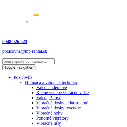
0948 926 923
pozicovna@mp-rental.sk
Toggle navigation
Požičovňa
Hutniaca a vibračná technika
Valce tandemové
Ručne vedené vibračné valce
Valce ježkové
Vibračné dosky jednosmerné
Vibračné dosky reverzné
Vibračné nohy
Ponorné vibrátory
Vibračné lišty