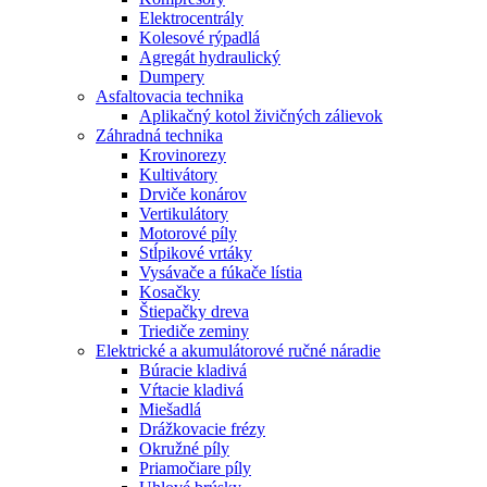
Elektrocentrály
Kolesové rýpadlá
Agregát hydraulický
Dumpery
Asfaltovacia technika
Aplikačný kotol živičných zálievok
Záhradná technika
Krovinorezy
Kultivátory
Drviče konárov
Vertikulátory
Motorové píly
Stĺpikové vrtáky
Vysávače a fúkače lístia
Kosačky
Štiepačky dreva
Triediče zeminy
Elektrické a akumulátorové ručné náradie
Búracie kladivá
Vŕtacie kladivá
Miešadlá
Drážkovacie frézy
Okružné píly
Priamočiare píly