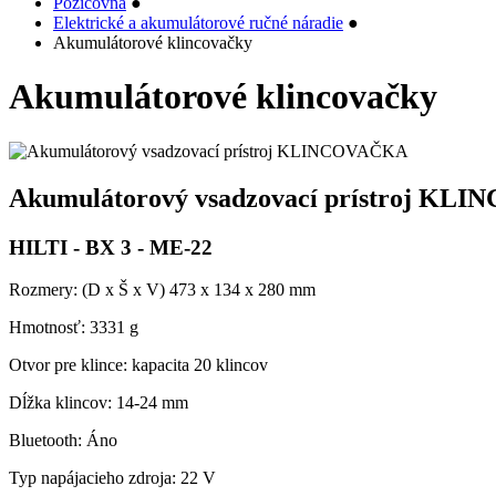
Požičovňa
●
Elektrické a akumulátorové ručné náradie
●
Akumulátorové klincovačky
Akumulátorové klincovačky
Akumulátorový vsadzovací prístroj K
HILTI - BX 3 - ME-22
Rozmery: (D x Š x V) 473 x 134 x 280 mm
Hmotnosť: 3331 g
Otvor pre klince: kapacita 20 klincov
Dĺžka klincov: 14-24 mm
Bluetooth: Áno
Typ napájacieho zdroja: 22 V