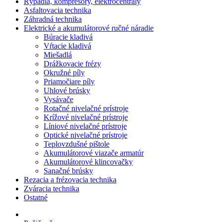
Rýpadlá, kompresory, elektrocentrály
Asfaltovacia technika
Záhradná technika
Elektrické a akumulátorové ručné náradie
Búracie kladivá
Vŕtacie kladivá
Miešadlá
Drážkovacie frézy
Okružné píly
Priamočiare píly
Uhlové brúsky
Vysávače
Rotačné nivelačné prístroje
Krížové nivelačné prístroje
Líniové nivelačné prístroje
Optické nivelačné prístroje
Teplovzdušné pištole
Akumulátorové viazače armatúr
Akumulátorové klincovačky
Sanačné brúsky
Rezacia a frézovacia technika
Zváracia technika
Ostatné