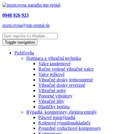
0948 926 923
pozicovna@mp-rental.sk
Toggle navigation
Požičovňa
Hutniaca a vibračná technika
Valce tandemové
Ručne vedené vibračné valce
Valce ježkové
Vibračné dosky jednosmerné
Vibračné dosky reverzné
Vibračné nohy
Ponorné vibrátory
Vibračné lišty
Hladičky betónu
Rýpadlá, kompresory, elektrocentrály
Pásové minirýpadlá
Kolesové rýpadlonakladače
Pojazdné vzduchové kompresory
Kompresory