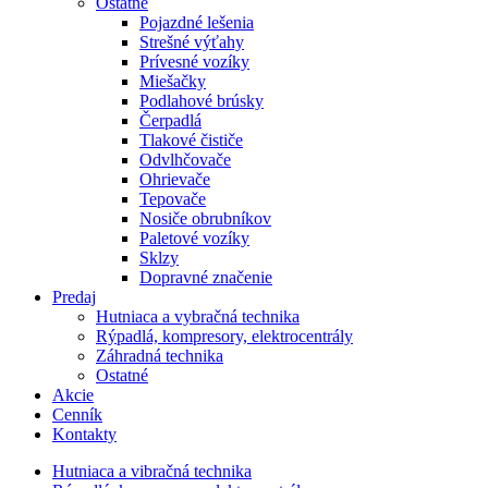
Ostatné
Pojazdné lešenia
Strešné výťahy
Prívesné vozíky
Miešačky
Podlahové brúsky
Čerpadlá
Tlakové čističe
Odvlhčovače
Ohrievače
Tepovače
Nosiče obrubníkov
Paletové vozíky
Sklzy
Dopravné značenie
Predaj
Hutniaca a vybračná technika
Rýpadlá, kompresory, elektrocentrály
Záhradná technika
Ostatné
Akcie
Cenník
Kontakty
Hutniaca a vibračná technika