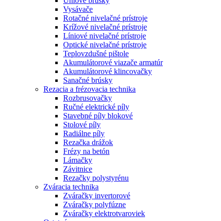
Uhlové brúsky
Vysávače
Rotačné nivelačné prístroje
Krížové nivelačné prístroje
Líniové nivelačné prístroje
Optické nivelačné prístroje
Teplovzdušné pištole
Akumulátorové viazače armatúr
Akumulátorové klincovačky
Sanačné brúsky
Rezacia a frézovacia technika
Rozbrusovačky
Ručné elektrické píly
Stavebné píly blokové
Stolové píly
Radiálne píly
Rezačka drážok
Frézy na betón
Lámačky
Závitnice
Rezačky polystyrénu
Zváracia technika
Zváračky invertorové
Zváračky polyfúzne
Zváračky elektrotvaroviek